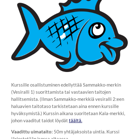
Kurssille osallistuminen edellyttää Sammakko-merkin
(Vesiralli 1) suorittamista tai vastaavien taitojen
hallitsemista. (Ilman Sammakko-merkkiä vesiralli 2:een
haluavien taitotaso tarkistetaan aina ennen kurssille
hyväksymistä.) Kurssin aikana suoritetaan Kala-merkki,
johon vaaditut taidot löydät
täältä.
Vaadittu uimataito:
50m yhtäjaksoista uintia. Kurssi
järjestetään isossa altaassa.