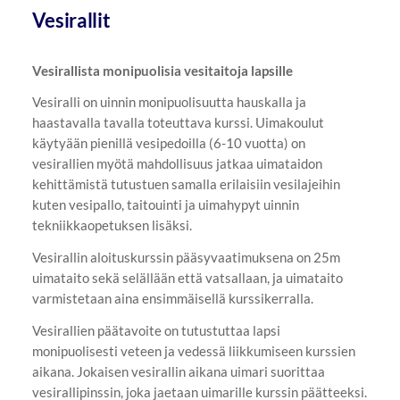
Vesirallit
Vesirallista monipuolisia vesitaitoja lapsille
Vesiralli on uinnin monipuolisuutta hauskalla ja
haastavalla tavalla toteuttava kurssi. Uimakoulut
käytyään pienillä vesipedoilla (6-10 vuotta) on
vesirallien myötä mahdollisuus jatkaa uimataidon
kehittämistä tutustuen samalla erilaisiin vesilajeihin
kuten vesipallo, taitouinti ja uimahypyt uinnin
tekniikkaopetuksen lisäksi.
Vesirallin aloituskurssin pääsyvaatimuksena on 25m
uimataito sekä selällään että vatsallaan, ja uimataito
varmistetaan aina ensimmäisellä kurssikerralla.
Vesirallien päätavoite on tutustuttaa lapsi
monipuolisesti veteen ja vedessä liikkumiseen kurssien
aikana. Jokaisen vesirallin aikana uimari suorittaa
vesirallipinssin, joka jaetaan uimarille kurssin päätteeksi.