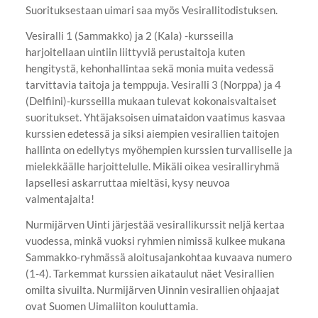
Suorituksestaan uimari saa myös Vesirallitodistuksen.
Vesiralli 1 (Sammakko) ja 2 (Kala) -kursseilla
harjoitellaan uintiin liittyviä perustaitoja kuten
hengitystä, kehonhallintaa sekä monia muita vedessä
tarvittavia taitoja ja temppuja. Vesiralli 3 (Norppa) ja 4
(Delfiini)-kursseilla mukaan tulevat kokonaisvaltaiset
suoritukset. Yhtäjaksoisen uimataidon vaatimus kasvaa
kurssien edetessä ja siksi aiempien vesirallien taitojen
hallinta on edellytys myöhempien kurssien turvalliselle ja
mielekkäälle harjoittelulle. Mikäli oikea vesiralliryhmä
lapsellesi askarruttaa mieltäsi, kysy neuvoa
valmentajalta!
Nurmijärven Uinti järjestää vesirallikurssit neljä kertaa
vuodessa, minkä vuoksi ryhmien nimissä kulkee mukana
Sammakko-ryhmässä aloitusajankohtaa kuvaava numero
(1-4). Tarkemmat kurssien aikataulut näet Vesirallien
omilta sivuilta. Nurmijärven Uinnin vesirallien ohjaajat
ovat Suomen Uimaliiton kouluttamia.