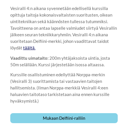
Vesiralli 4:n aikana syvennetään edellisellä kurssilla
opittuja taitoja kokonaisvaltaisten suoritusten, oikean
uintitekniikan sekä käännösten tullessa tutummiksi.
Tavoitteena on antaa lapselle valmiudet siirtyä Vesirallin
jälkeen seuran tekniikkaryhmiin. Vesiralli 4:n aikana
suoritetaan Delfiini-merkki, johon vaadittavat taidot
löydät
täältä.
Vaadittu uimataito:
200m yhtäjaksoista uintia, josta
50m selällään. Kurssi järjestetään isossa altaassa.
Kurssille osallistuminen edellyttää Norppa-merkin
(Vesiralli 3) suorittamista tai vastaavien taitojen
hallitsemista. (Ilman Norppa-merkkiä Vesiralli 4:een
haluavien taitotaso tarkistetaan aina ennen kurssille
hyväksymistä.)
Mukaan Delfiini-ralliin