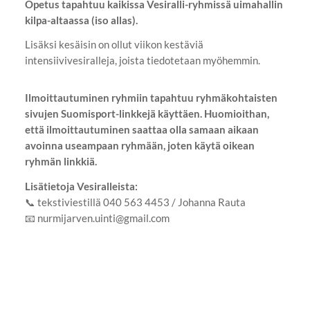
Opetus tapahtuu kaikissa Vesiralli-ryhmissä uimahallin
kilpa-altaassa (iso allas).
Lisäksi kesäisin on ollut viikon kestäviä
intensiivivesiralleja, joista tiedotetaan myöhemmin.
Ilmoittautuminen ryhmiin tapahtuu ryhmäkohtaisten
sivujen Suomisport-linkkejä käyttäen. Huomioithan,
että ilmoittautuminen saattaa olla samaan aikaan
avoinna useampaan ryhmään, joten käytä oikean
ryhmän linkkiä.
Lisätietoja Vesiralleista:
📞 tekstiviestillä 040 563 4453 / Johanna Rauta
📧 nurmijarven.uinti@gmail.com