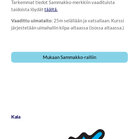
Tarkemmat tiedot Sammakko-merkkiin vaadituista
taidoista löydät
täältä.
Vaadittu uimataito:
25m selällään ja vatsallaan. Kurssi
järjestetään uimahallin kilpa-altaassa (isossa altaassa.)
Mukaan Sammakko-ralliin
Kala