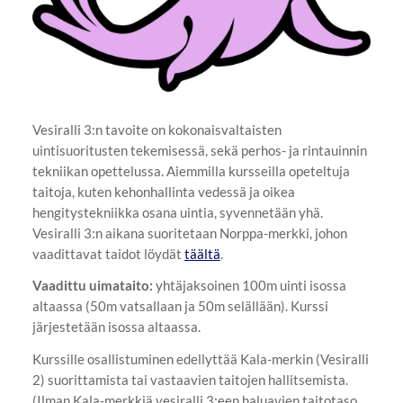
Vesiralli 3:n tavoite on kokonaisvaltaisten
uintisuoritusten tekemisessä, sekä perhos- ja rintauinnin
tekniikan opettelussa. Aiemmilla kursseilla opeteltuja
taitoja, kuten kehonhallinta vedessä ja oikea
hengitystekniikka osana uintia, syvennetään yhä.
Vesiralli 3:n aikana suoritetaan Norppa-merkki, johon
vaadittavat taidot löydät
täältä
.
Vaadittu uimataito:
yhtäjaksoinen 100m uinti isossa
altaassa (50m vatsallaan ja 50m selällään). Kurssi
järjestetään isossa altaassa.
Kurssille osallistuminen edellyttää Kala-merkin (Vesiralli
2) suorittamista tai vastaavien taitojen hallitsemista.
(Ilman Kala-merkkiä vesiralli 3:een haluavien taitotaso