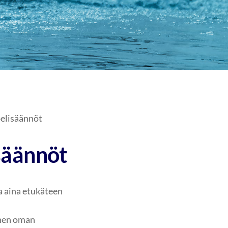
elisäännöt
säännöt
a aina etukäteen
nnen oman