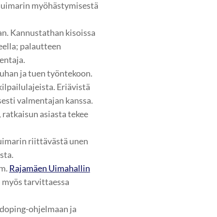
n uimarin myöhästymisestä
an. Kannustathan kisoissa
eella; palautteen
entaja.
uhan ja tuen työntekoon.
lpailulajeista. Eriävistä
sesti valmentajan kanssa.
 ratkaisun asiasta tekee
imarin riittävästä unen
osta.
mm.
Rajamäen Uimahallin
tä myös tarvittaessa
doping-ohjelmaan ja