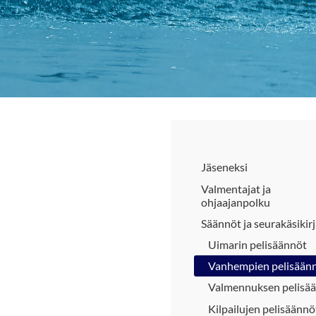
Jäseneksi
Valmentajat ja
ohjaajanpolku
Säännöt ja seurakäsikir
Uimarin pelisäännöt
Vanhempien pelisään
Valmennuksen pelisä
Kilpailujen pelisäännö