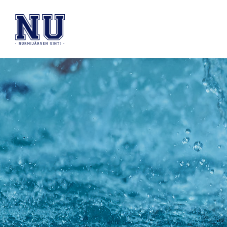
Siirry
sivun
Nurmijärven Uinti ry
sisältöön