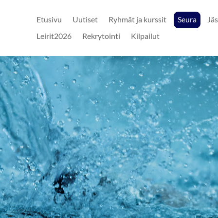
Etusivu
Uutiset
Ryhmät ja kurssit
Seura
Jäs
Leirit2026
Rekrytointi
Kilpailut