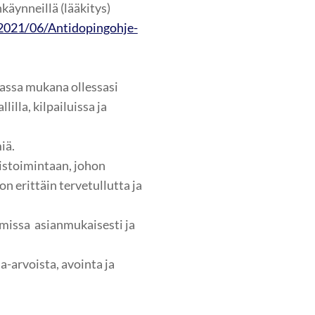
käynneillä (lääkitys)
/2021/06/Antidopingohje-
assa mukana ollessasi
lilla, kilpailuissa ja
iä.
istoimintaan, johon
 erittäin tervetullutta ja
umissa asianmukaisesti ja
a-arvoista, avointa ja