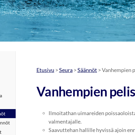
Etusivu
>
Seura
>
Säännöt
> Vanhempien p
Vanhempien peli
ja
Ilmoitathan uimareiden poissaoloist
nöt
valmentajalle.
ännöt
Saavuttehan hallille hyvissä ajoin e
t