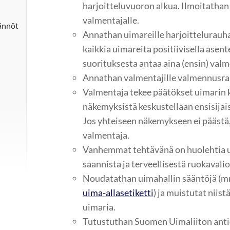
harjoitteluvuoron alkua. Ilmoitatha
valmentajalle.
ännöt
Annathan uimareille harjoittelurauh
kaikkia uimareita positiivisella asent
suorituksesta antaa aina (ensin) valm
Annathan valmentajille valmennusra
Valmentaja tekee päätökset uimarin ki
näkemyksistä keskustellaan ensisijai
Jos yhteiseen näkemykseen ei päästä,
valmentaja.
Vanhemmat tehtävänä on huolehtia u
saannista ja terveellisestä ruokavali
Noudatathan uimahallin sääntöjä (
uima-allasetiketti
) ja muistutat niis
uimaria.
Tutustuthan Suomen Uimaliiton anti