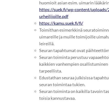
huomioit asian esim. uimarin lääkärin
https://suek.fi/wp-content/uploads
urheilijoille.pdf
https://kamu.suek.fi/fi/
Toimithan esimerkkinä seuratoiminn
uimareille ja muille toimijoille uimahal
leireillä.
Seuran tapahtumat ovat päihteettöm
Seuran toiminta perustuu vapaaehto
kaikkien vanhempien osallistuminen on
tarpeellista.
Edustathan seuraa julkisissa tapaht
seuran toimintaa tukien.
Seuran toiminta on kaikilla tavoin tas
toisia kannustavaa.