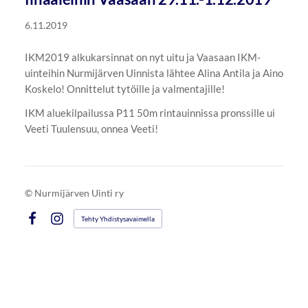
6.11.2019
IKM2019 alkukarsinnat on nyt uitu ja Vaasaan IKM-
uinteihin Nurmijärven Uinnista lähtee Alina Antila ja Aino
Koskelo! Onnittelut tytöille ja valmentajille!
IKM aluekilpailussa P11 50m rintauinnissa pronssille ui
Veeti Tuulensuu, onnea Veeti!
©
Nurmijärven Uinti ry
Tehty Yhdistysavaimella
Facebook
Instagram