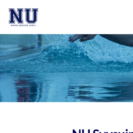
Siirry
sivun
Nurmijärven Uinti ry
sisältöön