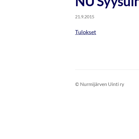
NU Syysuin
21.9.2015
Tulokset
©
Nurmijärven Uinti ry