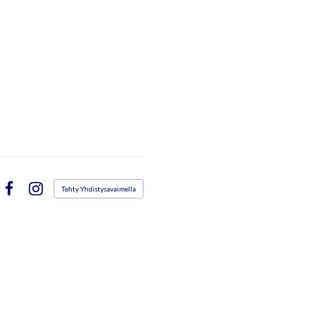
Tehty Yhdistysavaimella
Facebook
Instagram