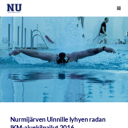
Siirry
Nurmijärven Uinti ry
Haku
sivun
sisältöön
Nurmijärven Uinnille lyhyen radan
IKM-aluekilpailut 2016