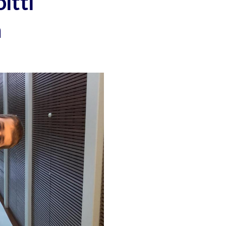
itti
a