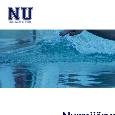
Siirry
sivun
Nurmijärven Uinti ry
sisältöön