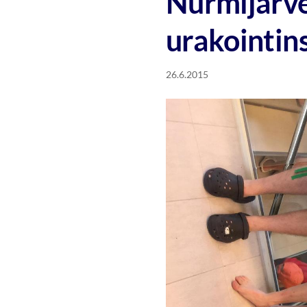
Nurmijärve
urakointin
26.6.2015