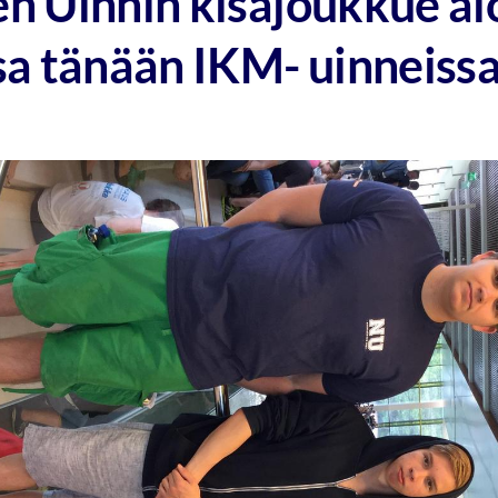
n Uinnin kisajoukkue alo
sa tänään IKM- uinneiss