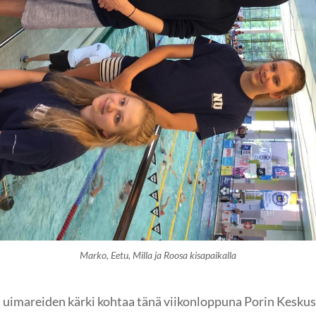
Marko, Eetu, Milla ja Roosa kisapaikalla
 uimareiden kärki kohtaa tänä viikonloppuna Porin Keskus