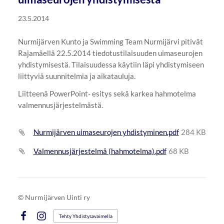
23.5.2014
Nurmijärven Kunto ja Swimming Team Nurmijärvi pitivät
Rajamäellä 22.5.2014 tiedotustilaisuuden uimaseurojen
yhdistymisestä. Tilaisuudessa käytiin läpi yhdistymiseen
liittyviä suunnitelmia ja aikatauluja.
Liitteenä PowerPoint- esitys sekä karkea hahmotelma
valmennusjärjestelmästä.
Nurmijärven uimaseurojen yhdistyminen.pdf
284 KB
Valmennusjärjestelmä (hahmotelma).pdf
68 KB
©
Nurmijärven Uinti ry
Tehty Yhdistysavaimella
Facebook
Instagram